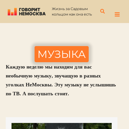
Перейти
Жизнь за Садовым
к
Поиск
кольцом как она есть
содержимому
МУЗЫКА
Каждую неделю мы находим для вас
необычную музыку, звучащую в разных
уголках НеМосквы. Эту музыку не услышишь
по ТВ. А послушать стоит.
МУЗЫКА