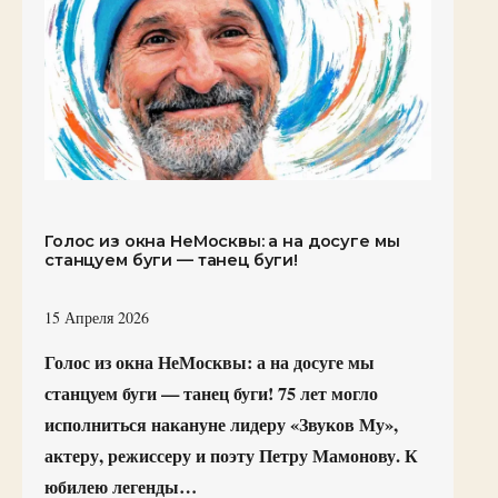
Голос из окна НеМосквы: а на досуге мы
станцуем буги — танец буги!
15 Апреля 2026
Голос из окна НеМосквы: а на досуге мы
станцуем буги — танец буги! 75 лет могло
исполниться накануне лидеру «Звуков Му»,
актеру, режиссеру и поэту Петру Мамонову. К
юбилею легенды…