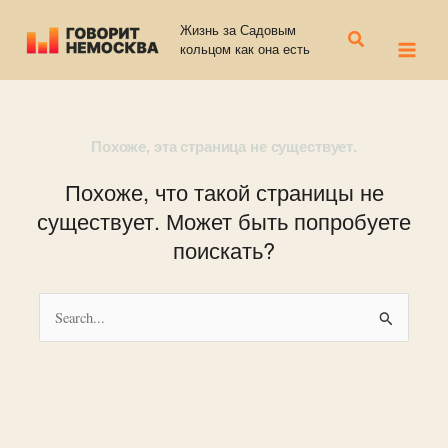
Перейти
Жизнь за Садовым
к
Поиск
кольцом как она есть
содержимому
Похоже, эта страница не существует.
Похоже, что такой страницы не
существует. Может быть попробуете
поискать?
Поиск: