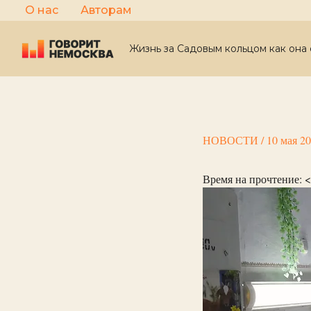
Перейти
О нас
Авторам
к
содержимому
Жизнь за Садовым кольцом как она 
НОВОСТИ
/
10 мая 2
Время на прочтение:
<