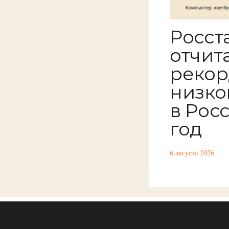
Росст
отчит
рекор
низко
в Росс
год
6 августа 2026