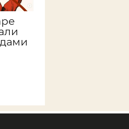
аре
али
юдами
а