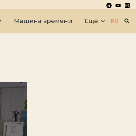
Пои
и
Машина времени
Ещё
RU