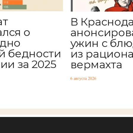
ат
В Краснод
ался о
анонсиров
дно
ужин с бл
й бедности
из рацион
ии за 2025
вермахта
6 августа 2026