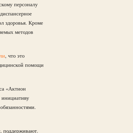
скому персоналу
 диспансерное
л здоровья. Кроме
няемых методов
ли
, что это
медицинской помощи
иса «Актион
р инициативу
 обязанностями.
, поддерживают.