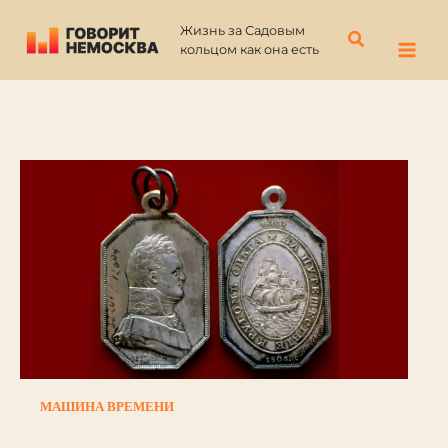
Перейти
Жизнь за Садовым
к
Поиск
кольцом как она есть
содержимому
МАШИНА ВРЕМЕНИ