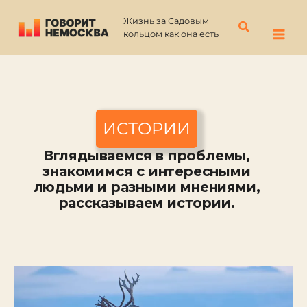
Перейти
Жизнь за Садовым
к
Поиск
кольцом как она есть
содержимому
ИСТОРИИ
Вглядываемся в проблемы,
знакомимся с интересными
людьми и разными мнениями,
рассказываем истории.