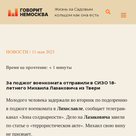
Перейти
Жизнь за Садовым
к
Поиск
кольцом как она есть
содержимому
НОВОСТИ
/
11 мая 2023
Время на прочтение:
< 1
минуты
За поджог военкомата отправили в СИЗО 18-
летнего Михаила Лазаковича из Твери
Молодого человека задержали во вторник по подозрению
Лихославле
в поджоге военкомата в
, сообщает телеграм-
Лазаковича
канал «Зона солдиарности». Дело на
завели
по статье о «террористическом акте». Михаил свою вину
не признает.