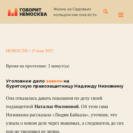
Перейти
Жизнь за Садовым
к
Поиск
кольцом как она есть
содержимому
НОВОСТИ
/
15 мая 2023
Время на прочтение:
2
минут(ы)
Уголовное дело
завели
на
бурятскую правозащитницу Надежду Низовкину
Она отказалась давать показания по делу своей
Натальи
Филоновой
подзащитной
. Об этом сама
Низовкина рассказала «Людям Байкала», уточнив, что
узнала о новом деле через знакомых, а следователь до сих
пор не уведомил ее лично.