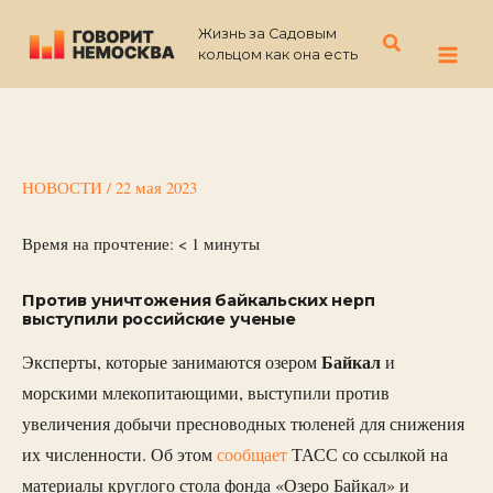
Перейти
Жизнь за Садовым
к
Поиск
кольцом как она есть
содержимому
НОВОСТИ
/
22 мая 2023
Время на прочтение:
< 1
минуты
Против уничтожения байкальских нерп
выступили российские ученые
Байкал
Эксперты, которые занимаются озером
и
морскими млекопитающими, выступили против
увеличения добычи пресноводных тюленей для снижения
их численности. Об этом
сообщает
ТАСС со ссылкой на
материалы круглого стола фонда «Озеро Байкал» и