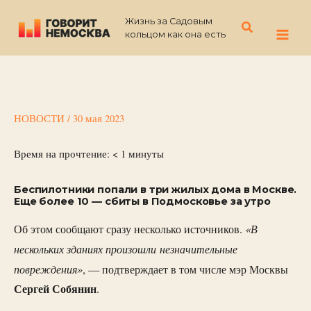
Перейти
Жизнь за Садовым
к
Поиск
кольцом как она есть
содержимому
НОВОСТИ
/
30 мая 2023
Время на прочтение:
< 1
минуты
Беспилотники попали в три жилых дома в Москве.
Еще более 10 — сбиты в Подмосковье за утро
«В
Об этом сообщают сразу несколько источников.
нескольких зданиях произошли незначительные
повреждения»
, — подтверждает в том числе мэр Москвы
Сергей
Собянин
.