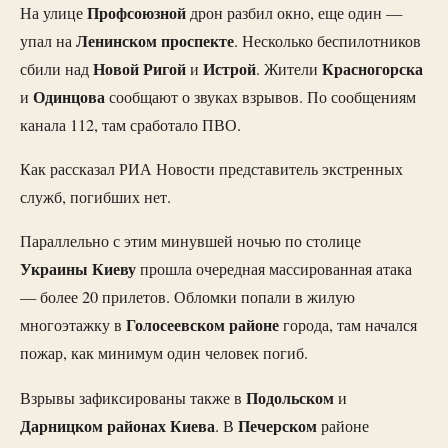
Профсоюзной
На улице
дрон разбил окно, еще один —
Ленинском
проспекте
упал на
. Несколько беспилотников
Новой
Ригой
Истрой
Красногорска
сбили над
и
. Жители
Одинцова
и
сообщают о звуках взрывов. По сообщениям
канала 112, там сработало ПВО.
Как рассказал РИА Новости представитель экстренных
служб, погибших нет.
Параллельно с этим минувшей ночью по столице
Украины
Киеву
прошла очередная массированная атака
— более 20 прилетов. Обломки попали в жилую
Голосеевском
районе
многоэтажку в
города, там начался
пожар, как минимум один человек погиб.
Подольском
Взрывы зафиксированы также в
и
Дарницком
районах
Киева
Печерском
. В
районе