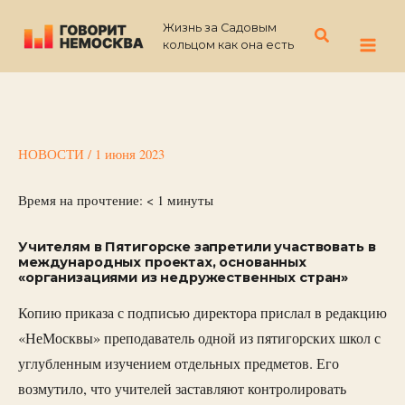
Перейти
Жизнь за Садовым
к
Поиск
кольцом как она есть
содержимому
НОВОСТИ
/
1 июня 2023
Время на прочтение:
< 1
минуты
Учителям в Пятигорске запретили участвовать в
международных проектах, основанных
«организациями из недружественных стран»
Копию приказа с подписью директора прислал в редакцию
«НеМосквы» преподаватель одной из пятигорских школ с
углубленным изучением отдельных предметов. Его
возмутило, что учителей заставляют контролировать