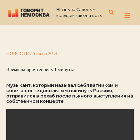
Перейти
Жизнь за Садовым
к
Поиск
кольцом как она есть
содержимому
НОВОСТИ
/
5 июня 2023
Время на прочтение:
< 1
минуты
Музыкант, который называл себя ватником и
советовал недовольным покинуть Россию,
отправился в рехаб после пьяного выступления на
собственном концерте