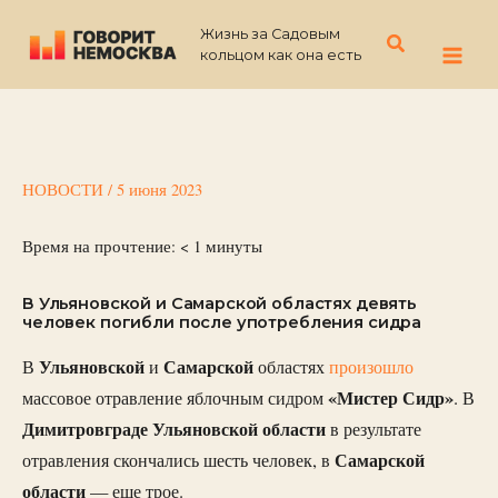
Перейти
Жизнь за Садовым
к
Поиск
кольцом как она есть
содержимому
НОВОСТИ
/
5 июня 2023
Время на прочтение:
< 1
минуты
В Ульяновской и Самарской областях девять
человек погибли после употребления сидра
Ульяновской
Самарской
В
и
областях
произошло
«Мистер Сидр»
массовое отравление яблочным сидром
. В
Димитровграде Ульяновской области
в результате
Самарской
отравления скончались шесть человек, в
области
— еще трое.