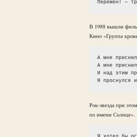
Перемен! — тр
В 1988 вышли филь
Кино «Группа кров
А мне приснил
А мне приснил
И над этим пр
Я проснулся и
Рок-звезда при это
по имени Солнце». 
Я хотел бы ос