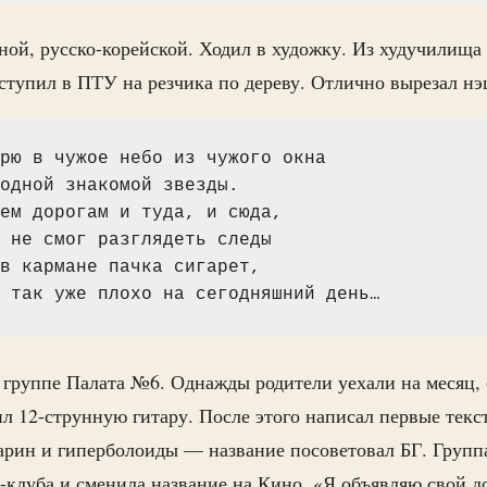
ой, русско-корейской. Ходил в художку. Из худучилища 
ступил в ПТУ на резчика по дереву. Отлично вырезал нэ
рю в чужое небо из чужого окна
одной знакомой звезды.
ем дорогам и туда, и сюда,
 не смог разглядеть следы
в кармане пачка сигарет,
 так уже плохо на сегодняшний день…
 группе Палата №6. Однажды родители уехали на месяц, 
ил 12-струнную гитару. После этого написал первые текс
арин и гиперболоиды — название посоветовал БГ. Групп
-клуба и сменила название на Кино. «Я объявляю свой д