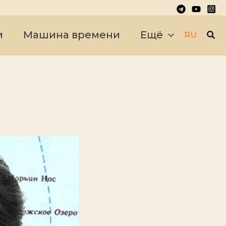
Пои
и
Машина времени
Ещё
RU