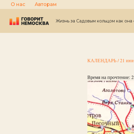
Перейти
О нас
Авторам
к
содержимому
Жизнь за Садовым кольцом как она 
КАЛЕНДАРЬ
/
21 июн
Время на прочтение:
2