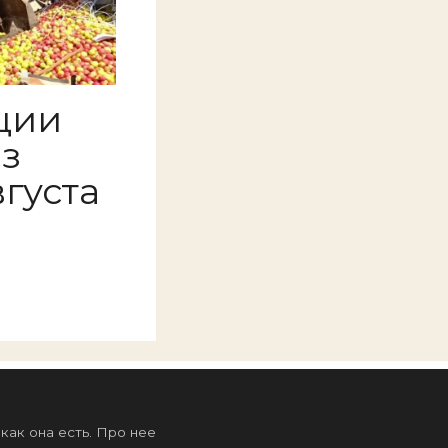
ции
аз
вгуста
ак она есть. Про нее