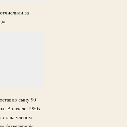
отчислили за
цке.
оставив сыну 90
ты. В начале 1980х
а стала членом
ом безъядерной