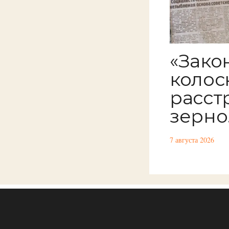
«Закон
колоск
расст
зерно.
7 августа 2026