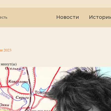
Новости
Истори
есть
я 2023
минут(ы)