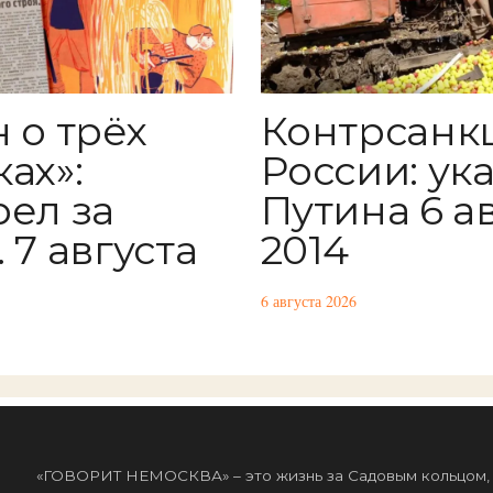
 о трёх
Контрсанк
ах»:
России: ук
рел за
Путина 6 а
 7 августа
2014
6 августа 2026
«ГОВОРИТ НЕМОСКВА» – это жизнь за Садовым кольцом, к