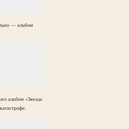
ельно — альбом
шел альбом «Звезда
катастрофе.