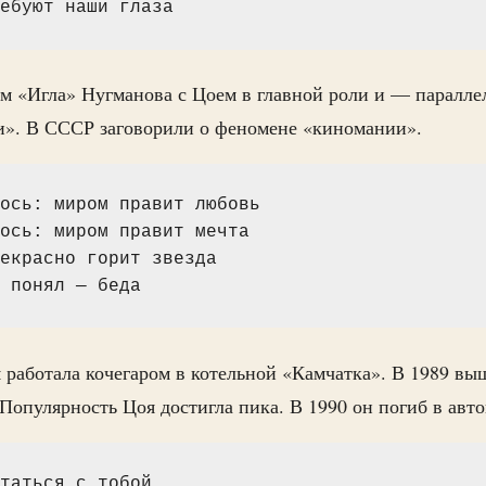
ебуют наши глаза
м «Игла» Нугманова с Цоем в главной роли и — паралл
и». В СССР заговорили о феномене «киномании».
ось: миром правит любовь
ось: миром правит мечта
екрасно горит звезда
 понял — беда
м работала кочегаром в котельной «Камчатка». В 1989 вы
Популярность Цоя достигла пика. В 1990 он погиб в авто
таться с тобой,