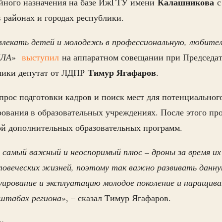
Калашникова
ойного назначения на базе ИжГТУ имени
с
 районах и городах республики.
влекать детей и молодежь в профессиональную, любите
ПЛА
»
выступил
на аппаратном совещании при Председат
Тимур Ягафаров
лики депутат от ЛДПР
.
прос подготовки кадров и поиск мест для потенциальног
ования в образовательных учреждениях. После этого пр
кой дополнительных образовательных программ.
самый важный и неоспоримый плюс – дроны за время их 
ловеческих жизней, поэтому так важно развивать данн
уирование и эксплуатацию молодое поколение и наращи
сштабах региона
», – сказал Тимур Ягафаров.
u