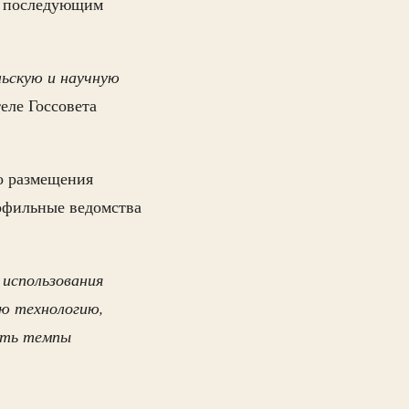
 последующим
льскую и научную
еле Госсовета
о размещения
офильные ведомства
использования
ую технологию,
вать темпы