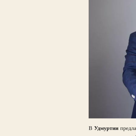
Удмуртии
В
предла