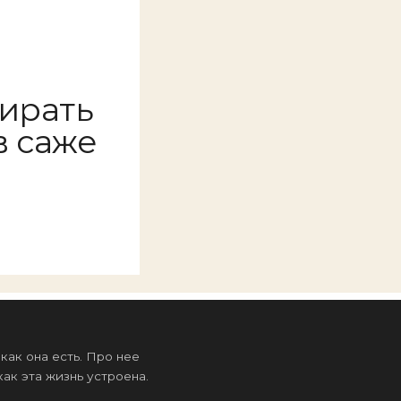
бирать
в саже
ак она есть. Про нее
ак эта жизнь устроена.