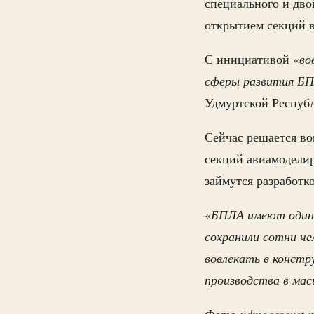
специального и дв
открытием секций в
С инициативой «
во
сферы развития Б
Удмуртской Респуб
Сейчас решается во
секций авиамоделир
займутся разработ
«
БПЛА имеют один 
сохранили сотни че
вовлекать в констр
производства в ма
Фото udmgossovet.r