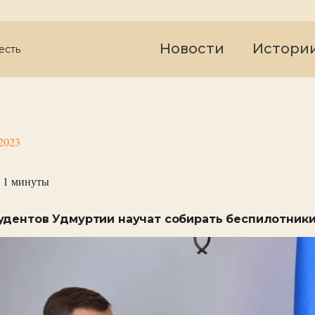
Новости
Истори
есть
2023
 1
минуты
удентов Удмуртии научат собирать беспилотник