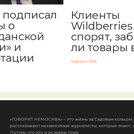
 подписал
Клиенты
ы о
Wildberries
данской
спорят, за
и» и
ли товары 
тации
4 августа 2026
«ГОВОРИТ НЕМОСКВА» – это жизнь за Садовым кольцом, к
рассказывают независимые журналисты, которые знают, к
Потому что это и их жизнь тоже.