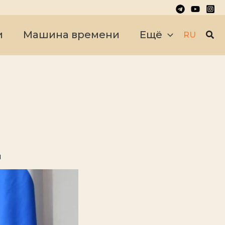
Пои
и
Машина времени
Ещё
RU
и