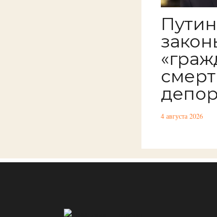
Путин
закон
«граж
смерт
депор
4 августа 2026