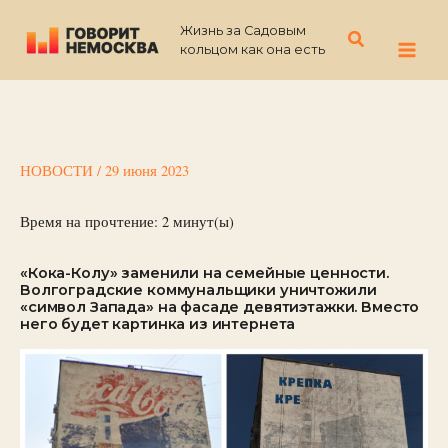
Перейти
Жизнь за Садовым
к
Поиск
кольцом как она есть
содержимому
НОВОСТИ
/
29 июня 2023
Время на прочтение:
2
минут(ы)
«Кока-Колу» заменили на семейные ценности.
Волгоградские коммунальщики уничтожили
«символ Запада» на фасаде девятиэтажки. Вместо
него будет картинка из интернета