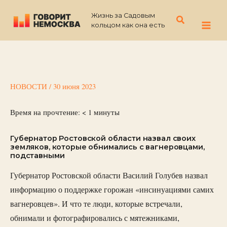
Перейти
Жизнь за Садовым
к
Поиск
кольцом как она есть
содержимому
НОВОСТИ
/
30 июня 2023
Время на прочтение:
< 1
минуты
Губернатор Ростовской области назвал своих
земляков, которые обнимались с вагнеровцами,
подставными
Губернатор Ростовской области Василий Голубев назвал
информацию о поддержке горожан «инсинуациями самих
вагнеровцев». И что те люди, которые встречали,
обнимали и фотографировались с мятежниками,