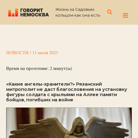
Перейти
Жизнь за Садовым
к
Поиск
кольцом как она есть
содержимому
НОВОСТИ
/
11 июля 2023
Время на прочтение:
2
минут(ы)
«Какие ангелы-хранители?» Рязанский
митрополит не даст благословения на установку
фигуры солдата с крыльями на Аллее памяти
бойцов, погибших на войне