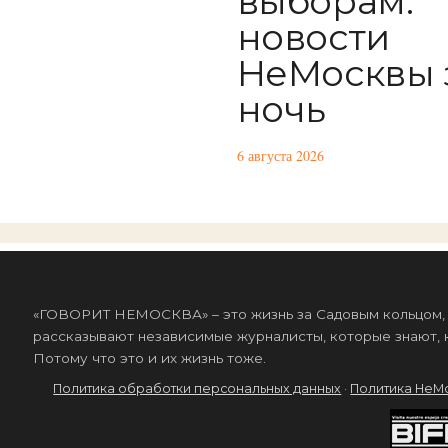
выборам:
новости
НеМосквы 
ночь
6 августа 2026
«ГОВОРИТ НЕМОСКВА» – это жизнь за Садовым кольцом, к
рассказывают независимые журналисты, которые знают, к
Потому что это и их жизнь тоже.
Политика обработки персональных данных
·
Политика НеМ