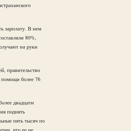
астраханского
ь зарплату. В нем
 составляли 80%,
получают на руки
ей, правительство
 помощи более 76
более двадцати
ия поднять
льные пять тысяч по
тии, что ее не