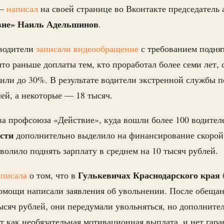
 —
написал
на своей странице во Вконтакте председатель 
вие» Наиль Адельшинов
.
 водители
записали видеообращение
с требованием поднят
что раньше доплаты тем, кто проработал более семи лет,
тили до 30%. В результате водители экстренной службы 
лей, а некоторые — 18 тысяч.
а профсоюза «Действие», куда вошли более 100 водител
асти
дополнительно выделило на финансирование скорой
зволило поднять зарплату в среднем на 10 тысяч рублей.
Гулькевичах Краснодарского края
писала
о том, что в
омощи написали заявления об увольнении. После обещан
тысяч рублей, они передумали увольняться, но дополните
т как необязательная мотивационная выплата, и нет гаран