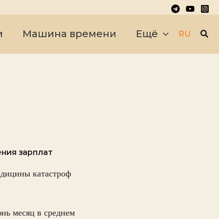
Пои
и
Машина времени
Ещё
RU
ния зарплат
едицины катастроф
юнь месяц в среднем