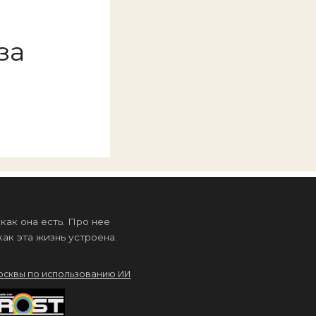
за
ак она есть. Про нее
ак эта жизнь устроена.
осквы по использованию ИИ