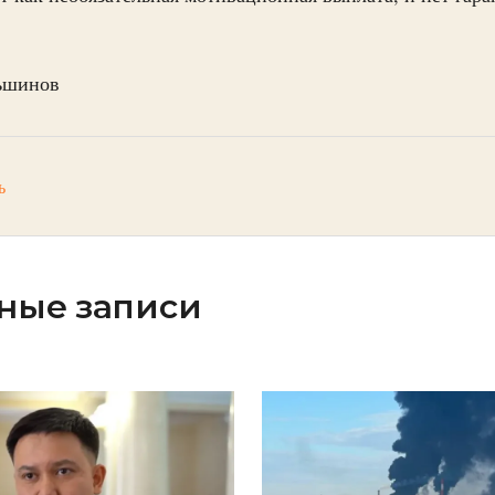
ьшинов
ь
ные записи