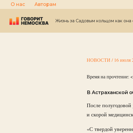
Перейти
О нас
Авторам
к
содержимому
Жизнь за Садовым кольцом как она 
НОВОСТИ
/
16 июля 
Время на прочтение:
<
В Астраханской 
После полугодовой
и скорой медицинск
«С твердой уверенн