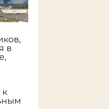
иков,
я в
е,
 к
ьным