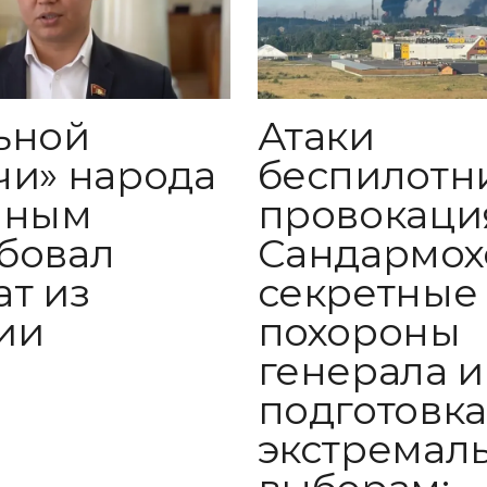
ьной
Атаки
чи» народа
беспилотн
иным
провокаци
бовал
Сандармох
ат из
секретные
ии
похороны
генерала и
подготовка
экстремал