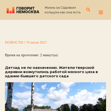
Перейти
Жизнь за Садовым
к
Поиск
кольцом как она есть
содержимому
НОВОСТИ
/
19 июля 2023
Время на прочтение:
2
минут(ы)
Детсад не по назначению. Жители тверской
деревни возмутились работой мясного цеха в
здании бывшего детского сада