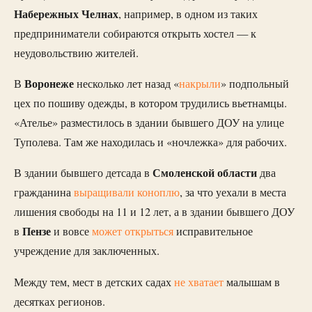
Набережных Челнах
, например, в одном из таких
предприниматели собираются открыть хостел — к
неудовольствию жителей.
Воронеже
В
несколько лет назад «
накр
ыли
» подпольный
цех по пошиву одежды, в котором трудились вьетнамцы.
«Ателье» разместилось в здании бывшего ДОУ на улице
Туполева. Там же находилась и «ночлежка» для рабочих.
Смоленской области
В здании бывшего детсада в
два
гражданина
выра
щивали коноплю
, за что уехали в места
лишения свободы на 11 и 12 лет, а в здании бывшего ДОУ
Пензе
в
и вовсе
м
ожет открыться
исправительное
учреждение для заключенных.
Между тем, мест в детских садах
не хватает
малышам в
десятках регионов.