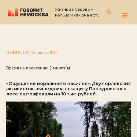
Перейти
Жизнь за Садовым
к
Поиск
кольцом как она есть
содержимому
НОВОСТИ
/
27 июля 2023
Время на прочтение:
2
минут(ы)
«Ощущение морального насилия». Двух орловских
активисток, вышедших на защиту Прокуровского
леса, оштрафовали на 10 тыс. рублей