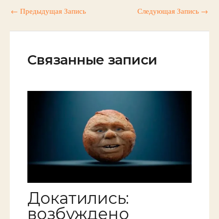
←
Предыдущая Запись
Следующая Запись
→
Связанные записи
Докатились:
возбуждено