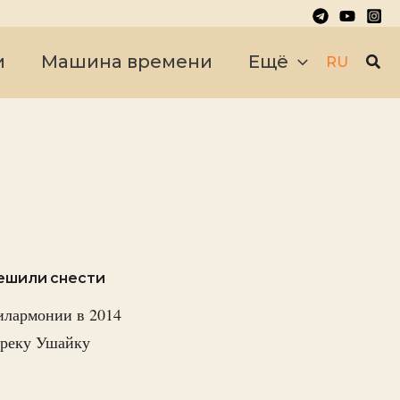
Пои
и
Машина времени
Ещё
RU
решили снести
илармонии в 2014
и реку Ушайку