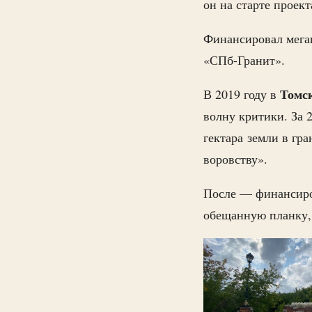
он на старте проект
Финансировал мегап
«СПб-Гранит».
Томс
В 2019 году в
волну критики. За 
гектара земли в гр
воровству».
После — финансиров
обещанную планку, 