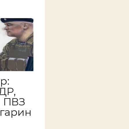
р:
ДР,
о ПВЗ
агарин