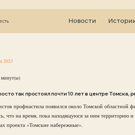
Новости
Истори
есть
та 2023
минут(ы)
росто так простоял почти 10 лет в центре Томска, 
истов профнастила появился около Томской областной ф
сь, что на время, пока находящуюся за ним территорию 
ках проекта «Томские набережные».