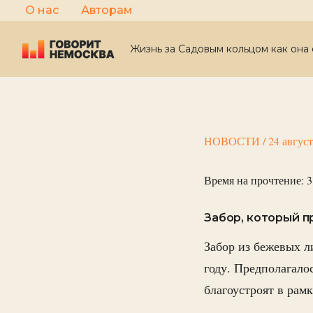
Перейти
О нас
Авторам
к
содержимому
Жизнь за Садовым кольцом как она 
НОВОСТИ
/
24 авгус
Время на прочтение:
3
Забор, который п
Забор из бежевых л
году. Предполагало
благоустроят в рам