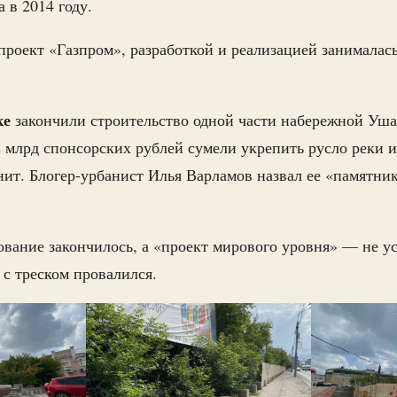
а в 2014 году.
роект «Газпром», разработкой и реализацией занималас
ке
закончили строительство одной части набережной Уша
2 млрд спонсорских рублей сумели укрепить русло реки и
анит. Блогер-урбанист Илья Варламов назвал ее «памятни
ание закончилось, а «проект мирового уровня» — не ус
с треском провалился.