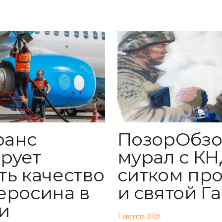
ПозорОбзо
ранс
мурал с КН
рует
ситком пр
ть качество
и святой Г
еросина в
и
7 августа 2026