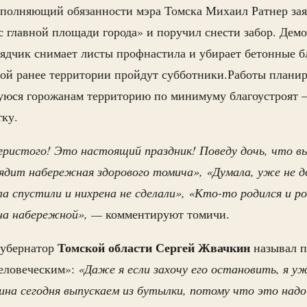
полняющий обязанности мэра Томска Михаил Ратнер зая
 с главной площади города» и поручил снести забор. Дем
рядчик снимает листы профнастила и убирает бетонные 
ой ранее территории пройдут субботники.Работы планир
уюся горожанам территорию по минимуму благоустроят
тку.
ристого! Это настоящий праздник! Поведу дочь, что вы
ядит набережная здорового томича», «Думала, уже не 
ла спустили и нихрена не сделали», «Кто-то родился и ро
 на набережной», —
комментируют томичи.
Томской
области
Сергей
Жвачкин
губернатор
называл п
еловеческим»:
«Даже я если захочу его остановить, я уж
на сегодня выпускаем из бутылки, потому что это надо