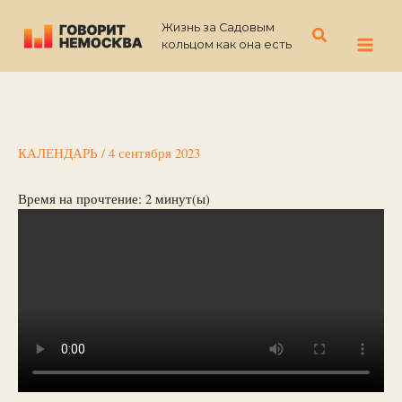
Перейти
Жизнь за Садовым
к
Поиск
кольцом как она есть
содержимому
КАЛЕНДАРЬ
/
4 сентября 2023
Время на прочтение:
2
минут(ы)