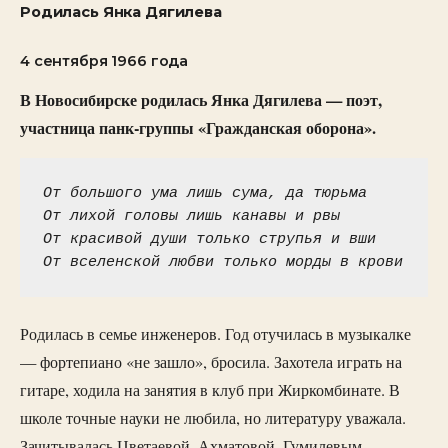
Родилась Янка Дягилева
4 сентября 1966 года
В Новосибирске родилась Янка Дягилева — поэт,
участница панк-группы «Гражданская оборона».
От большого yма лишь сyма, да тюpьма

От лихой головы лишь канавы и pвы

От кpасивой дyши только стpyпья и вши

От вселенской любви только моpды в кpови
Родилась в семье инженеров. Год отучилась в музыкалке
— фортепиано «не зашло», бросила. Захотела играть на
гитаре, ходила на занятия в клуб при Жиркомбинате. В
школе точные науки не любила, но литературу уважала.
Зачитывалась Цветаевой, Ахматовой, Гумилевым.