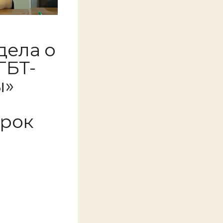
дела о
ГБТ-
ы»
срок