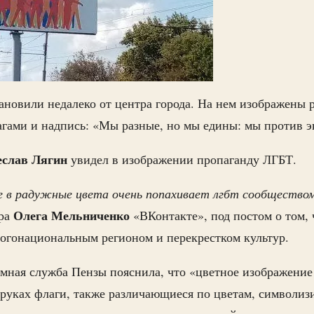
новили недалеко от центра города. На нем изображены 
гами и надпись: «Мы разные, но мы едины: мы против э
слав Лягин
увидел в изображении пропаганду ЛГБТ.
 в радужные цвета очень попахивает лгбт сообщество
Олега Мельниченко
ора
«ВКонтакте», под постом о том, 
ногонациональным регионом и перекрестком культур.
амная служба Пензы пояснила, что «цветное изображение
руках флаги, также различающиеся по цветам, символиз