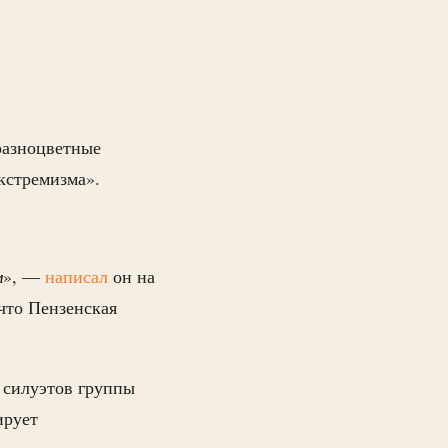
разноцветные
кстремизма».
м
», —
написал
он на
что Пензенская
 силуэтов группы
ирует