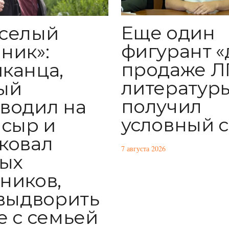
Еще один
селый
фигурант «
ник»:
продаже Л
канца,
литератур
ый
получил
водил на
условный 
 сыр и
ковал
7 августа 2026
ых
ников,
 выдворить
е с семьей