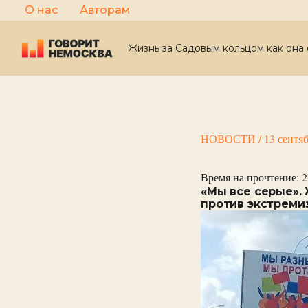
Перейти
О нас
Авторам
к
содержимому
Жизнь за Садовым кольцом как она 
НОВОСТИ
/
13 сентя
Время на прочтение:
2
«Мы все серые».
против экстреми