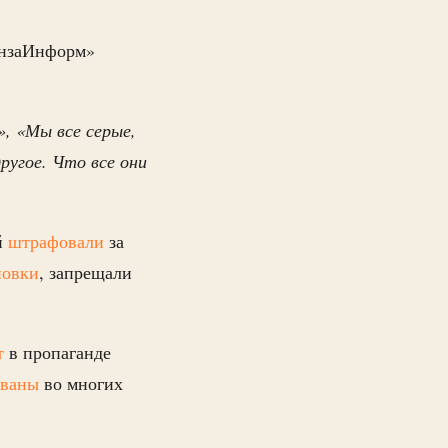
ПензаИнформ»
, «Мы все серые,
ругое. Что все они
й
штрафовали
за
новки
, запрещали
т
в пропаганде
ованы
во многих