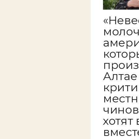
«Неве
молоч
амери
котор
произ
Алтае
крити
местн
чинов
хотят
вмест