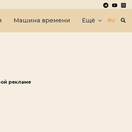
Пои
и
Машина времени
Ещё
RU
ной рекламе