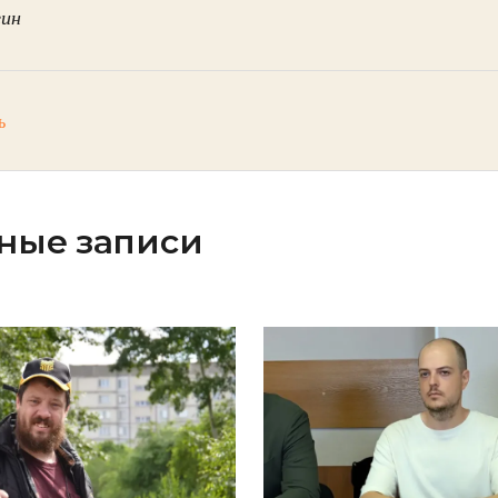
гин
ь
ные записи