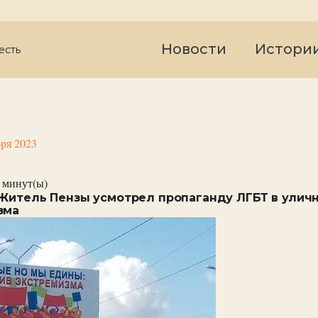
Новости
Истори
есть
бря 2023
минут(ы)
 Житель Пензы усмотрел пропаганду ЛГБТ в улич
зма