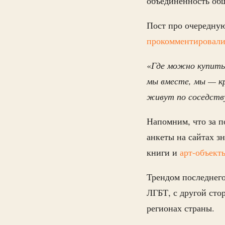
объединенность общ
Пост про очередную
прокомментировал
«
Где можно купить 
мы вместе, мы — кр
живут по соседств
Напомним, что за п
анкеты на сайтах з
книги и
арт-объект
Трендом последнего
ЛГБТ, с другой ст
регионах страны.