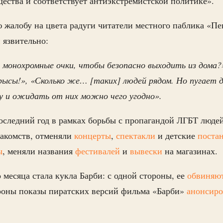
ества и соответствует антиэкстремистской политике».
 жалобу на цвета радуги читатели местного паблика «
и
язвительно:
монохромные очки, чтобы безопасно выходить из дома?»
ысы!», «Сколько же… [таких] людей рядом. Но пугает д
у и ожидать от них можно чего угодно».
оследний год в рамках борьбы с пропагандой ЛГБТ люде
накомств, отменяли
концерты
,
спектакли
и детские
поста
ы
, меняли названия
фестивалей
и
вывески
на магазинах.
 месяца стала кукла Барби: с одной стороны, ее
обвиняю
ороны показы пиратских версий фильма «Барби»
анонсир