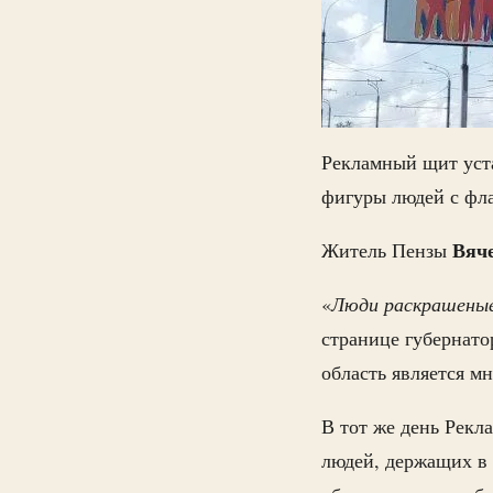
Рекламный щит уста
фигуры людей с фла
Вяче
Житель Пензы
«
Люди раскрашеные
странице губернат
область является м
В тот же день Рекл
людей, держащих в 