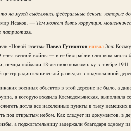
что на музей выделялись федеральные деньги, которые до
имир Исаков. —
Там может быть коррупция, мошенничес
не патриотизм.
Павел Гутионтов
тель «Новой газеты»
назвал
Зою Космо
Отечественной войны — в ее биографии слишком много б
, немцы поймали 18-летнюю комсомолку в ноябре 1941 
 центр радиотехнической разведки в подмосковной дер
никаких военных объектов в этой деревне не было, а див
руппа, в которую входила Космодемьянская, выполняла с
жигать дотла все населенные пункты в тылу немецких 
уть под открытым небом. Как следует из документов, в 
 избы, а поджигательницу задержали благодаря одному из 