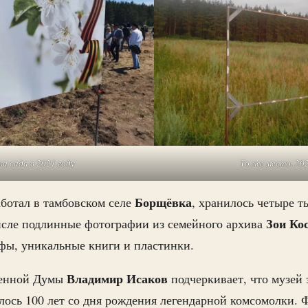
ка сада в 2021 году
То же место. 20
Борщёвка
аботал в тамбовском селе
, хранилось четыре 
Зои Ко
исле подлинные фотографии из семейного архива
фы, уникальные книги и пластинки.
Владимир Исаков
венной Думы
подчеркивает, что музей 
илось 100 лет со дня рождения легендарной комсомолки.