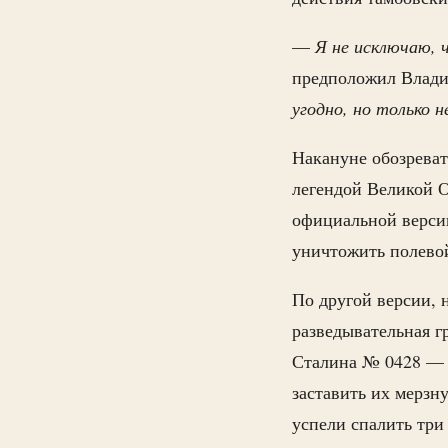
—
Я не исключаю, 
предположил Влад
угодно, но только 
Накануне обозрева
легендой Великой 
официальной версии
уничтожить полевой
По другой версии, 
разведывательная г
Сталина № 0428 — с
заставить их мерзн
успели спалить три