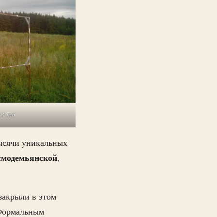
23 год
тысячи уникальных
смодемьянской
,
закрыли в этом
 Формальным