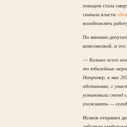
поводом стала сме
сначала власти
обе
возобновлять работ
По мнению депутата
комсомолкой, и это
—
Больше всего во
то юбилейные меро
Например, в мае 20
обстановке, с учас
установили стенд с
ухаживать — сегодн
Исаков отправил де
действия тамбовски