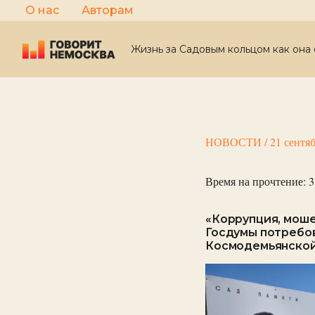
Перейти
О нас
Авторам
к
содержимому
Жизнь за Садовым кольцом как она 
НОВОСТИ
/
21 сентя
Время на прочтение:
3
«Коррупция, моше
Госдумы потребов
Космодемьянско