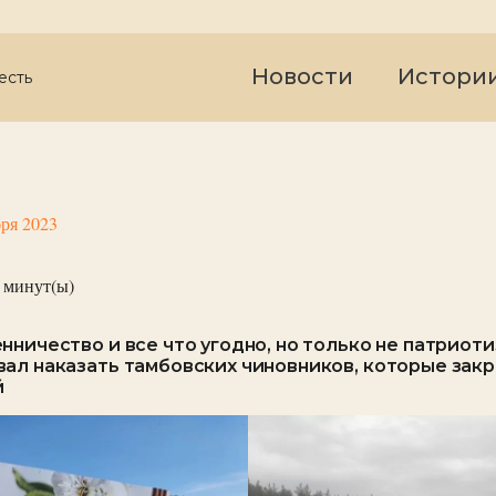
Новости
Истори
есть
бря 2023
минут(ы)
нничество и все что угодно, но только не патриоти
ал наказать тамбовских чиновников, которые зак
й