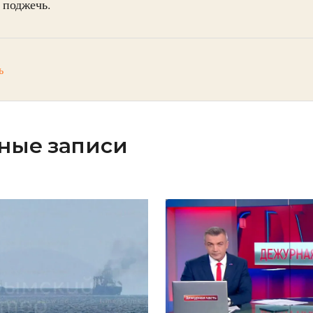
 поджечь.
ь
ные записи