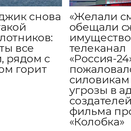
«Желали с
джик снова
обещали с
такой
имущество
лотников:
телеканал
ты все
«Россия-24
, рядом с
пожаловал
ом горит
силовикам
угрозы в а
создателе
фильма пр
«Колобка»