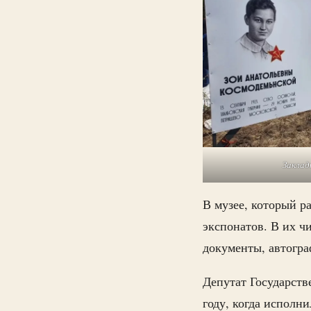
Заклад
В музее, который р
экспонатов. В их ч
документы, автогра
Депутат Государст
году, когда исполн