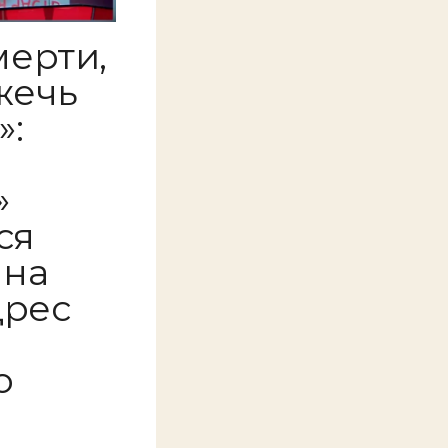
мерти,
жечь
»:
»
ся
 на
дрес
й
о