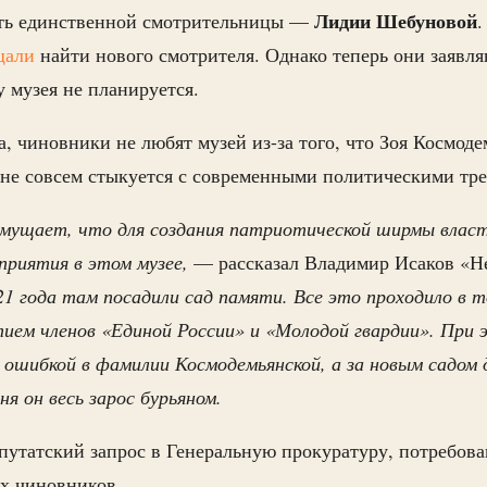
Лидии Шебуновой
рть единственной смотрительницы —
.
щали
найти нового смотрителя. Однако теперь они заявля
у музея не планируется.
, чиновники не любят музей из-за того, что Зоя Космоде
 не совсем стыкуется с современными политическими тр
змущает, что для создания патриотической ширмы власт
приятия в этом музее,
— рассказал Владимир Исаков «
21 года там посадили сад памяти. Все это проходило в
тием членов «Единой России» и «Молодой гвардии». При 
 ошибкой в фамилии Космодемьянской, а за новым садом
я он весь зарос бурьяном.
путатский запрос в Генеральную прокуратуру, потребова
х чиновников.