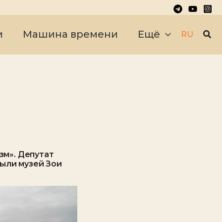
Пои
и
Машина времени
Ещё
RU
зм». Депутат
рыли музей Зои