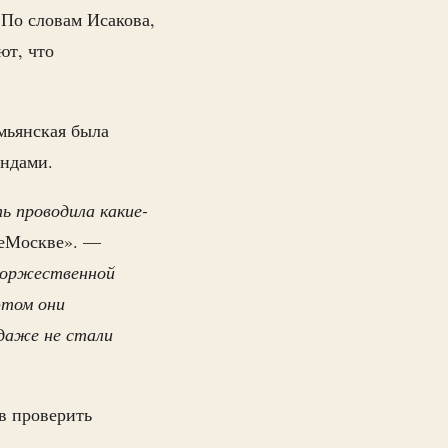
 По словам Исакова,
ют, что
мьянская была
ендами.
ь проводила какие-
НеМоскве». —
 торжественной
этом они
 даже не стали
в проверить