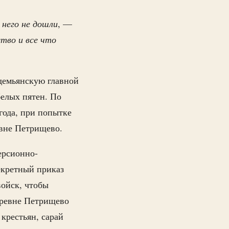
 него не дошли
, —
тво и все что
демьянскую главной
елых пятен. По
года, при попытке
евне Петрищево.
ерсионно-
екретный приказ
войск, чтобы
деревне Петрищево
крестьян, сарай