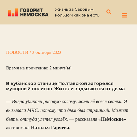
Перейти
Жизнь за Садовым
к
Поиск
кольцом как она есть
содержимому
НОВОСТИ
/
3 октября 2023
Время на прочтение:
2
минут(ы)
В кубанской станице Полтавской загорелся
мусорный полигон. Жители задыхаются от дыма
— Вчера убирали рисовую солому, жгли её возле свалки. Я
вызывала МЧС, потому что дым был страшный. Может
быть, оттуда улетел уголёк
«НеМоскве»
, — рассказала
Наталья Гаряева.
активистка