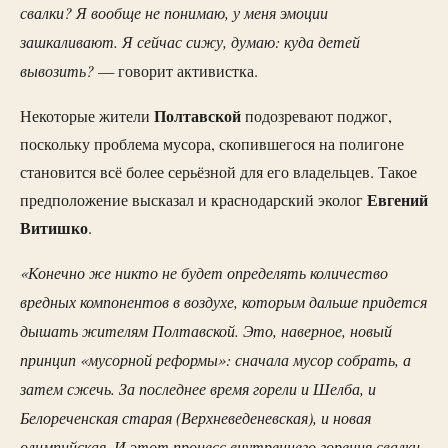
свалки? Я вообще не понимаю, у меня эмоции
зашкаливают. Я сейчас сижу, думаю: куда детей
вывозить?
— говорит активистка.
Полтавской
Некоторые жители
подозревают поджог,
поскольку проблема мусора, скопившегося на полигоне
становится всё более серьёзной для его владельцев. Такое
Евгений
предположение высказал и краснодарский эколог
Витишко
.
«Конечно же никто не будет определять количество
вредных компонентов в воздухе, которым дальше придется
дышать жителям Полтавской. Это, наверное, новый
принцип «мусорной реформы»: сначала мусор собрать, а
затем сжечь. За последнее время горели и Шелба, и
Белореченская старая (Верхневеденевская), и новая
олимпийская. И этот процесс внутреннего горения свалки