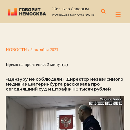
Перейти
Жизнь за Садовым
к
Поиск
кольцом как она есть
содержимому
НОВОСТИ
/
5 октября 2023
Время на прочтение:
2
минут(ы)
«Цензуру не соблюдали». Директор независимого
медиа из Екатеринбурга рассказала про
сегодняшний суд и штраф в 110 тысяч рублей