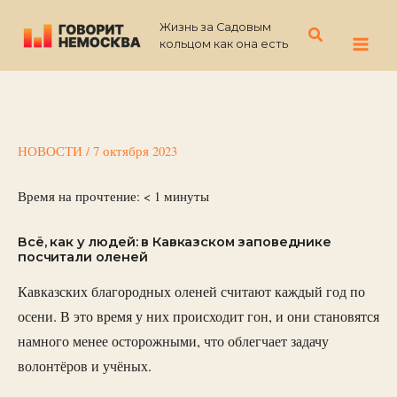
Перейти
Жизнь за Садовым
к
Поиск
кольцом как она есть
содержимому
НОВОСТИ
/
7 октября 2023
Время на прочтение:
< 1
минуты
Всё, как у людей: в Кавказском заповеднике
посчитали оленей
Кавказских благородных оленей считают каждый год по
осени. В это время у них происходит гон, и они становятся
намного менее осторожными, что облегчает задачу
волонтёров и учёных.