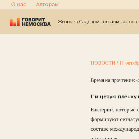
Перейти
О нас
Авторам
к
содержимому
Жизнь за Садовым кольцом как она 
НОВОСТИ
/
11 октяб
Время на прочтение:
<
Пищевую пленку и
Бактерии, которые 
формируют сетчату
составе международ
эластичная.