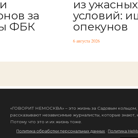
и
из ужасных
нов за
условий: и
ы ФБК
опекунов
6 августа 2026
«ГОВОРИТ НЕМОСКВА» – это жизнь за Садовым кольцом, к
рассказывают независимые журналисты, которые знают, к
Потому что это и их жизнь тоже.
Политика обработки персональных данных
·
Политика НеМ