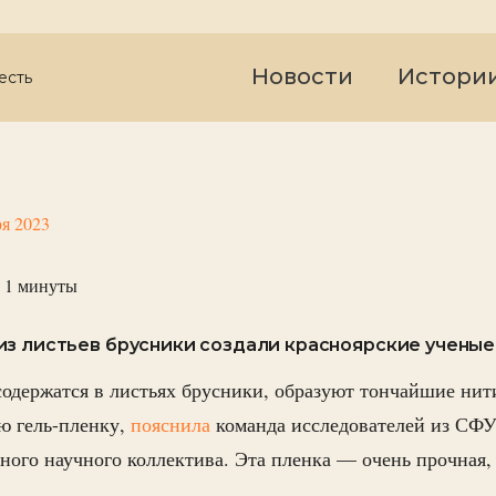
Новости
Истори
есть
ря 2023
 1
минуты
з листьев брусники создали красноярские ученые
содержатся в листьях брусники, образуют тончайшие ни
ю гель-пленку,
пояснила
команда исследователей из СФУ
ного научного коллектива. Эта пленка — очень прочная, 