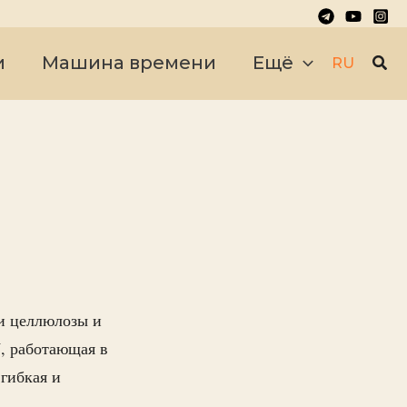
Пои
и
Машина времени
Ещё
RU
ти целлюлозы и
, работающая в
гибкая и