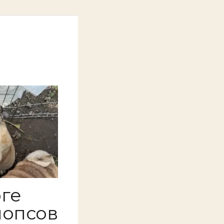
ге
мопсов