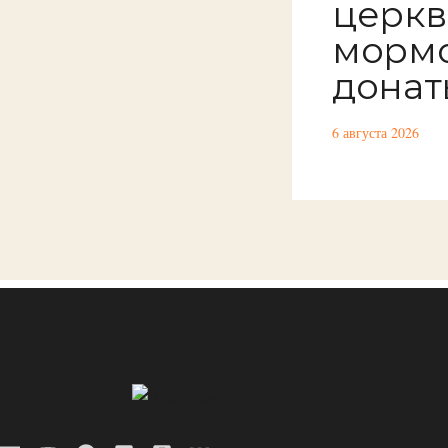
церкв
мормо
донат
6 августа 2026