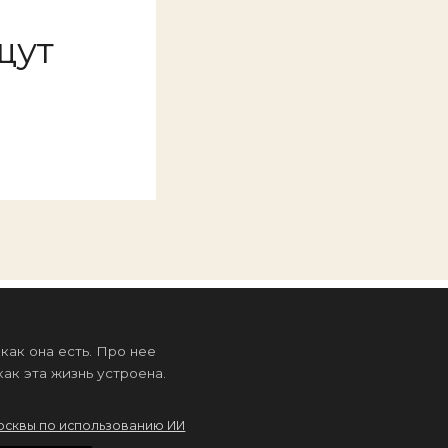
щут
ак она есть. Про нее
ак эта жизнь устроена.
осквы по использованию ИИ