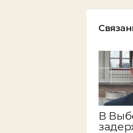
Связан
В Выб
задер