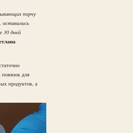
ызывающих порчу
, оставались
е 30 дней
етлана
статочно
 повязок для
ых продуктов, а