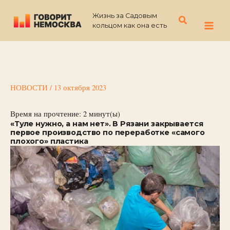
Перейти
Жизнь за Садовым
к
Поиск
кольцом как она есть
содержимому
НОВОСТИ
/
13 октября 2023
Время на прочтение:
2
минут(ы)
«Туле нужно, а нам нет». В Рязани закрывается
первое производство по переработке «самого
плохого» пластика