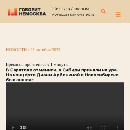
Перейти
Жизнь за Садовым
к
Поиск
кольцом как она есть
содержимому
НОВОСТИ
/
23 октября 2023
Время на прочтение:
< 1
минуты
В Саратове отменили, в Сибири приняли на ура.
На концерте Дианы Арбениной в Новосибирске
был аншлаг