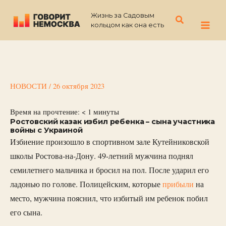
Перейти
Жизнь за Садовым
к
Поиск
кольцом как она есть
содержимому
НОВОСТИ
/
26 октября 2023
Время на прочтение:
< 1
минуты
Ростовский казак избил ребенка – сына участника
войны с Украиной
Избиение произошло в спортивном зале Кутейниковской
школы Ростова-на-Дону. 49-летний мужчина поднял
семилетнего мальчика и бросил на пол. После ударил его
ладонью по голове. Полицейским, которые
прибыли
на
место, мужчина пояснил, что избитый им ребенок побил
его сына.