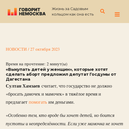
Перейти
Жизнь за Садовым
к
Поиск
кольцом как она есть
содержимому
НОВОСТИ
/
27 октября 2023
Время на прочтение:
2
минут(ы)
«Выкупать
детей у женщин», которые хотят
сделать аборт предложил депутат Госдумы от
Дагестана
Султан Хамзаев
считает, что государство не должно
«бросать дамочек и мамочек» в тяжёлое время и
предлагает
помогать
им деньгами.
Особенно тем, кто вроде бы хочет детей, но боится
«
пустоты и неопределённости. Если уже мамочка не хочет