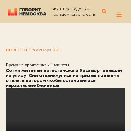
Перейти
Жизнь за Садовым
к
Поиск
кольцом как она есть
содержимому
НОВОСТИ
/
28 октября 2023
Время на прочтение:
< 1
минуты
Сотни жителей дагестанского Хасавюрта вышли
на улицу. Они откликнулись на призыв поджечь
отель, в котором якобы остановились
израильские беженцы