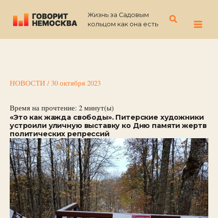
Перейти
Жизнь за Садовым
к
Поиск
кольцом как она есть
содержимому
НОВОСТИ
/
30 октября 2023
Время на прочтение:
2
минут(ы)
«Это как жажда свободы». Питерские художники
устроили уличную выставку ко Дню памяти жертв
политических репрессий