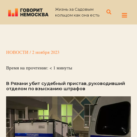
Перейти
Жизнь за Садовым
к
Поиск
кольцом как она есть
содержимому
НОВОСТИ
/
2 ноября 2023
Время на прочтение:
< 1
минуты
В Рязани убит судебный пристав, руководивший
отделом по взысканию штрафов