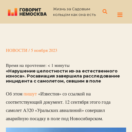
Перейти
Жизнь за Садовым
к
Поиск
кольцом как она есть
содержимому
НОВОСТИ
/
5 ноября 2023
Время на прочтение:
< 1
минуты
«Нарушение целостности из-за естественного
износа». Росавиация завершила расследование
инцидента с самолетом, севшим в поле
Об этом
пишут
«Известия» со ссылкой на
соответствующий документ. 12 сентября этого года
самолет A320 «Уральских авиалиний» совершил
аварийную посадку в поле под Новосибирском.