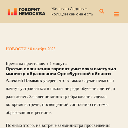
Перейти
Жизнь за Садовым
к
Поиск
кольцом как она есть
содержимому
НОВОСТИ
/
8 ноября 2023
Время на прочтение:
< 1
минуты
Против повышения зарплат учителям выступил
министр образования Оренбургской области
Алексей
Пахомов
уверен, что в таком случае педагоги
начнут устраиваться в школы не ради обучения детей, а
ради денег. Заявление министр образования сделал
во время встречи, посвященной состоянию системы
образования в регионе.
Помимо этого, на встрече замминистра просвещения