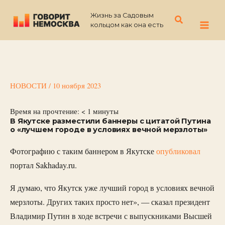
Перейти
Жизнь за Садовым
к
Поиск
кольцом как она есть
содержимому
НОВОСТИ
/
10 ноября 2023
Время на прочтение:
< 1
минуты
В Якутске разместили баннеры с цитатой Путина
о «лучшем городе в условиях вечной мерзлоты»
Фотографию с таким баннером в Якутске
опубликовал
портал Sakhaday.ru.
Я думаю, что Якутск уже лучший город в условиях вечной
мерзлоты. Других таких просто нет», — сказал президент
Владимир Путин в ходе встречи с выпускниками Высшей