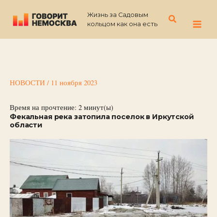
Перейти
Жизнь за Садовым
к
Поиск
кольцом как она есть
содержимому
НОВОСТИ
/
11 ноября 2023
Время на прочтение:
2
минут(ы)
Фекальная река затопила поселок в Иркутской
области