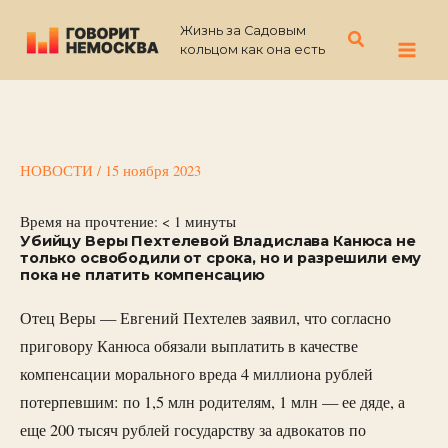
Перейти
Жизнь за Садовым
к
Поиск
кольцом как она есть
содержимому
НОВОСТИ
/
15 ноября 2023
Время на прочтение:
< 1
минуты
Убийцу Веры Пехтелевой Владислава Канюса не
только освободили от срока, но и разрешили ему
пока не платить компенсацию
Отец Веры — Евгений Пехтелев заявил, что согласно
приговору Канюса обязали выплатить в качестве
компенсации морального вреда 4 миллиона рублей
потерпевшим: по 1,5 млн родителям, 1 млн — ее дяде, а
еще 200 тысяч рублей государству за адвокатов по