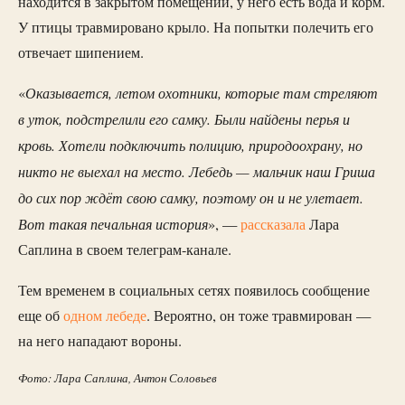
находится в закрытом помещении, у него есть вода и корм.
У птицы травмировано крыло. На попытки полечить его
отвечает шипением.
Оказывается, летом охотники, которые там стреляют
«
в уток, подстрелили его самку. Были найдены перья и
кровь. Хотели подключить полицию, природоохрану, но
никто не выехал на место. Лебедь — мальчик наш Гриша
до сих пор ждёт свою самку, поэтому он и не улетает.
Вот такая печальная история
», —
р
ассказала
Лара
Саплина в своем телеграм-канале.
Тем временем в социальных сетях появилось сообщение
еще об
о
дном лебеде
. Вероятно, он тоже травмирован —
на него нападают вороны.
Фото: Лара Саплина, Антон Соловьев