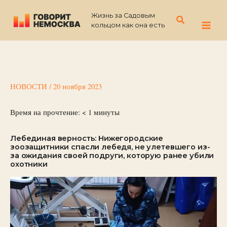
Перейти
Жизнь за Садовым
к
Поиск
кольцом как она есть
содержимому
НОВОСТИ
/
20 ноября 2023
Время на прочтение:
< 1
минуты
Лебединая верность: Нижегородские
зоозащитники спасли лебедя, не улетевшего из-
за ожидания своей подруги, которую ранее убили
охотники