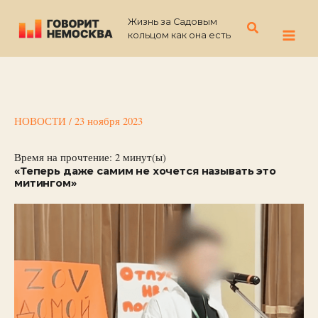
Перейти
Жизнь за Садовым
к
Поиск
кольцом как она есть
содержимому
НОВОСТИ
/
23 ноября 2023
Время на прочтение:
2
минут(ы)
«Теперь даже самим не хочется называть это
митингом»