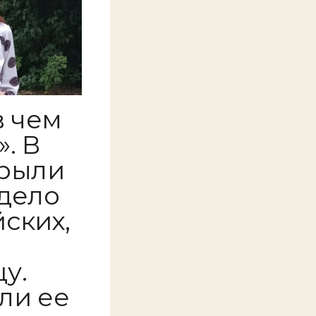
в чем
. В
крыли
дело
ских,
у.
ли ее