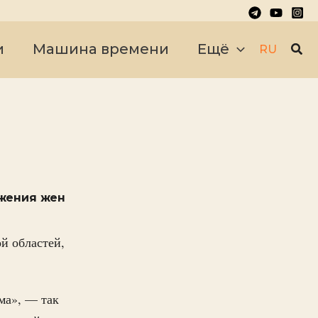
Пои
и
Машина времени
Ещё
RU
жения жен
й областей,
ма», — так