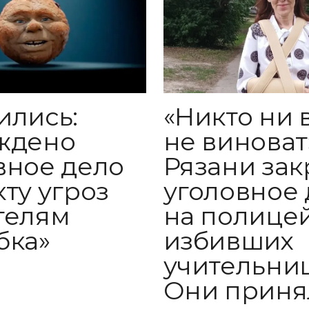
«Никто ни 
ились:
не виноват»
ждено
Рязани за
вное дело
уголовное 
кту угроз
на полицей
телям
избивших
бка»
учительниц
Они приня