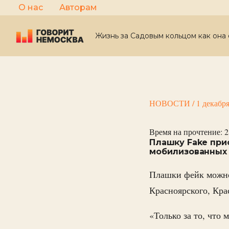
Перейти
О нас
Авторам
к
содержимому
Жизнь за Садовым кольцом как она 
НОВОСТИ
/
1 декабр
Время на прочтение:
2
Плашку Fake при
мобилизованных 
Плашки фейк можно
Красноярского, Кра
«Только за то, что