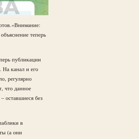
ботов.«Внимание:
 объяснение теперь
перь публикации
. На канал и его
о, регулярно
, что данное
– оставшиеся без
паблики в
ты (а они