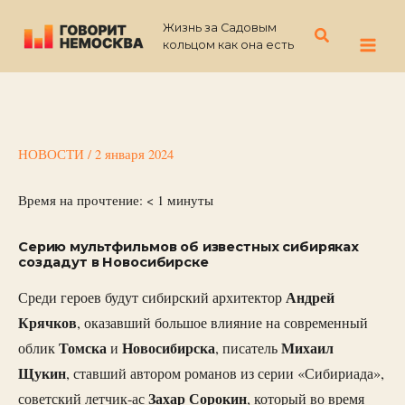
Перейти
Жизнь за Садовым
к
Поиск
кольцом как она есть
содержимому
НОВОСТИ
/
2 января 2024
Время на прочтение:
< 1
минуты
Серию мультфильмов об известных сибиряках
создадут в Новосибирске
Андрей
Среди героев будут сибирский архитектор
Крячков
, оказавший большое влияние на современный
Томска
Новосибирска
Михаил
облик
и
, писатель
Щукин
, ставший автором романов из серии «Сибириада»,
Захар Сорокин
советский летчик-ас
, который во время