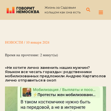
Перейти
Жизнь за Садовым
к
Поиск
кольцом как она есть
содержимому
НОВОСТИ
/
10 января 2024
Время на прочтение:
2
минут(ы)
«Не хотите лично заменить наших мужчин?
Языком все чесать горазды»: родственники
мобилизованных предложили Андрею Картаполов
лично отправиться в окоп