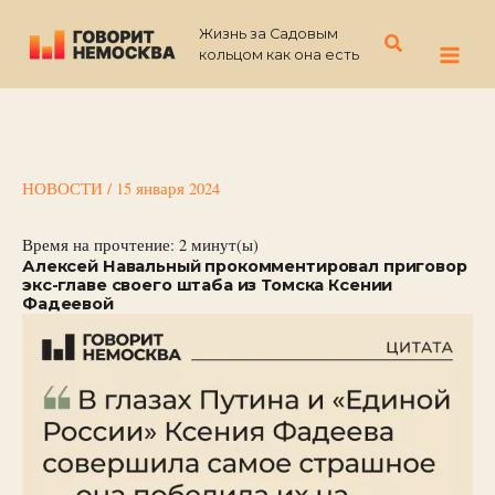
Перейти
Жизнь за Садовым
к
Поиск
кольцом как она есть
содержимому
НОВОСТИ
/
15 января 2024
Время на прочтение:
2
минут(ы)
Алексей Навальный прокомментировал приговор
экс-главе своего штаба из Томска Ксении
Фадеевой