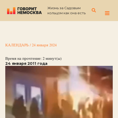
Перейти
Жизнь за Садовым
к
Поиск
кольцом как она есть
содержимому
КАЛЕНДАРЬ
/
24 января 2024
Время на прочтение:
2
минут(ы)
24 января 2011 года