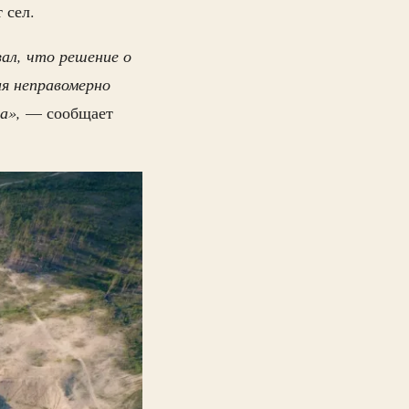
 сел.
зал, что решение о
ия неправомерно
да»,
— сообщает