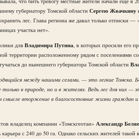
ывала, что бить тревогу местные жители начали еще в 2
Сергею
Жвачкину
ашнему губернатору Томской области
охранить лес. Глава региона же давал только отписки —
аницах участка нет».
Владимира
Путина
олики для
, в которых просили его пр
ной территории расположенному рядом с поселениями со
Вл
тучаться до нынешнего губернатора Томской области
одящийся между нашими селами, — это легкие Томска. Б
 только в природе, но и в жителях. Ведь лес для них — 
ом смысле вторжение в благосостояние жизни граждан и
Александр
Беля
стов владелец компании «Томскгеотан»
карьера с 240 до 50 га. Однако сельских жителей такой 