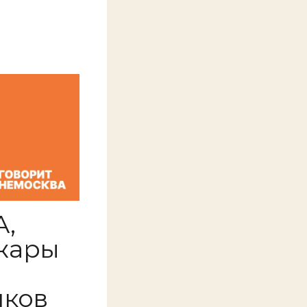
А,
жары
иков