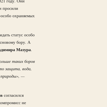
021 году. Они
и просили
 «особо охраняемых
идать статус особо
сновому бору. А
адимира
Мазура
.
ольше таких боров
это защита, вода,
 природы», —
ев
согласился
компромисс не