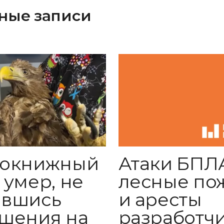
ные записи
нокнижный
Атаки БПЛ
 умер, не
лесные по
авшись
и аресты
шения на
разработч