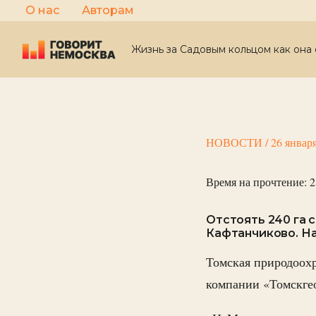
Перейти
О нас
Авторам
к
содержимому
Жизнь за Садовым кольцом как она 
НОВОСТИ
/
26 январ
Время на прочтение:
2
Отстоять 240 га 
Кафтанчиково. На
Томская природоохр
компании «Томскгео