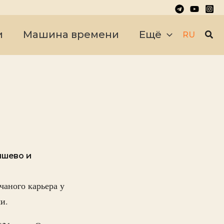
Пои
и
Машина времени
Ещё
RU
ышево и
чаного карьера у
и.