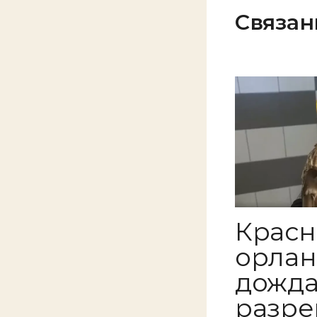
Связан
Крас
орлан
дожд
разре