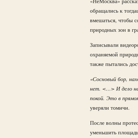
«НеМосква» рассказ
обращались к тогд
вмешаться, чтобы с
природных зон в гр
Записывали видеор
охраняемой природ
также пытались дос
«Сосновый бор, нах
нет. <…> И дело не
покой. Это в прям
уверяли томичи.
После волны проте
уменьшить площадь 