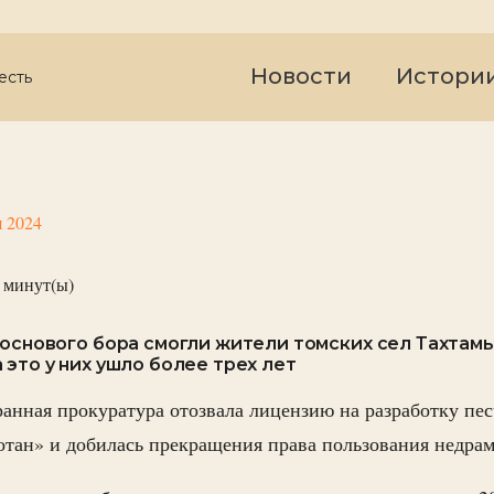
Новости
Истори
есть
я 2024
минут(ы)
соснового бора смогли жители томских сел Тахтам
 это у них ушло более трех лет
анная прокуратура отозвала лицензию на разработку пес
тан» и добилась прекращения права пользования недрам