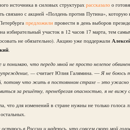
ного источника в силовых структурах
рассказало
о готов
ть связано с акцией «Полдень против Путина», которую
-Петербурга
предложили
провести в день выборов презид
на избирательный участок в 12 часов 17 марта, тем самы
Алексе
осовать не обязательно). Акцию уже поддержали
кий
.
е и понимаю, что передо мной не просто нелепое обвине
дупреждение, —
считает Юлия Галямина. —
Я не боюсь 
й, потому что жить в постоянном страхе – это ужасно 
иться за решётку, пренебрегая опасностью, я не вижу 
а, что для изменений в стране нужны не только голоса л
 остальных.
 я остаюсь в России и надеюсь, что совсем скоро мой голо