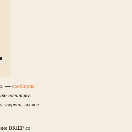
ю,
—
сообщила
саю политику,
, уверена, вы все
ание BRIEF со