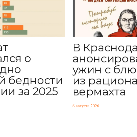
ат
В Краснод
ался о
анонсиров
дно
ужин с бл
й бедности
из рацион
ии за 2025
вермахта
6 августа 2026