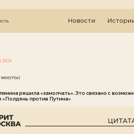
Новости
Истори
есть
я 2024
минут(ы)
ямина решила «замолчать». Это связано с возмож
и «Полдень против Путина»