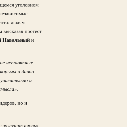
ящемся уголовном
 независимые
ента: людям
м высказав протест
й Навальный
и
ние непонятных
тюрьмы и давно
унизительно и
смысла
».
идеров, но и
с зазвучит вновь
»,