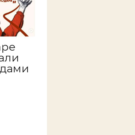
аре
али
юдами
а