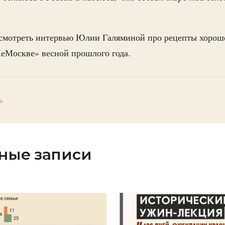
смотреть интервью Юлии Галяминой про рецепты хороше
НеМоскве» весной прошлого года.
ь
ные записи