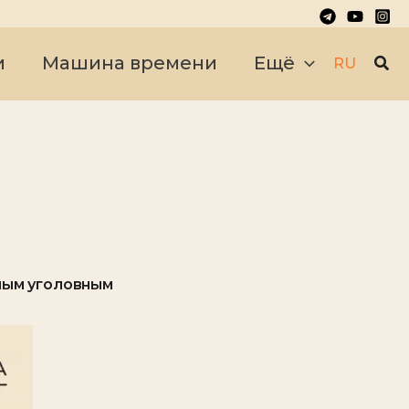
Пои
и
Машина времени
Ещё
RU
ным уголовным