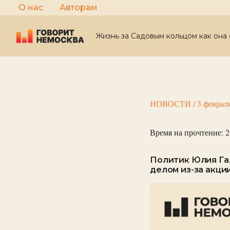
Перейти
О нас
Авторам
к
содержимому
Жизнь за Садовым кольцом как она 
НОВОСТИ
/
3 феврал
Время на прочтение:
2
Политик Юлия Гал
делом из-за акци