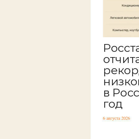
Росст
отчит
рекор
низко
в Росс
год
6 августа 2026