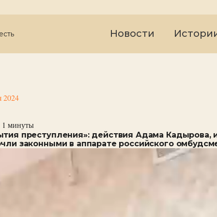
Новости
Истори
есть
я 2024
 1
минуты
ытия преступления»: действия Адама Кадырова, 
очли законными в аппарате российского омбудсм