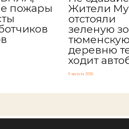
е пожары
Жители М
сты
отстояли
ботчиков
зеленую зон
ов
тюменску
деревню т
ходит авто
9 августа 2026