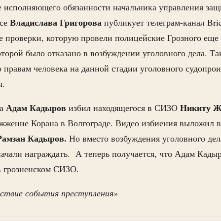
е исполняющего обязанности начальника управления защ
Владислава Григорова
ссе
публикует телеграм-канал Bri
е проверки, которую провели полицейские Грозного еще 
которой было отказано в возбуждении уголовного дела. Та
правам человека на данной стадии уголовного судопрои
ы.
Адам Кадыров
Никиту Ж
да
избил находящегося в СИЗО
ожжение Корана в Волгограде. Видео избиения выложил в
Рамзан Кадыров.
Но вместо возбуждения уголовного дел
ачали награждать. А теперь получается, что Адам Кадыр
в грозненском СИЗО.
ствие события преступления»