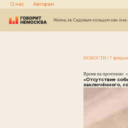
Перейти
О нас
Авторам
к
содержимому
Жизнь за Садовым кольцом как она 
НОВОСТИ
/
7 феврал
Время на прочтение:
<
«Отсутствие соб
заключённого, с