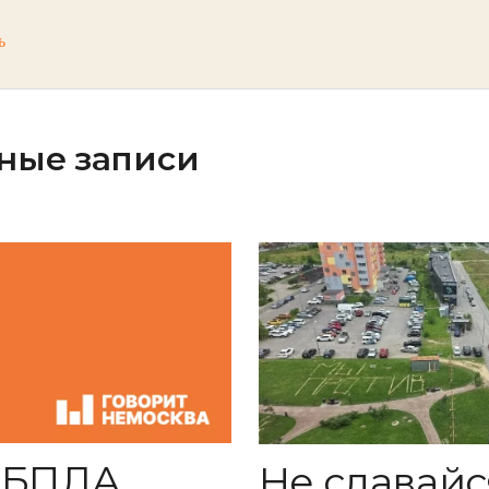
ь
ные записи
 БПЛА,
Не сдавайс