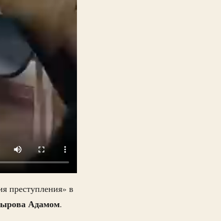
ия преступления» в
дырова Адамом
.