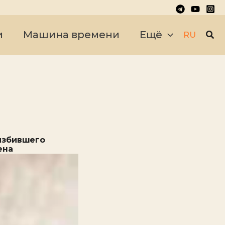
Пои
и
Машина времени
Ещё
RU
избившего
ена