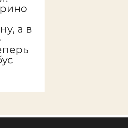
урино
у, а в
ю
еперь
бус