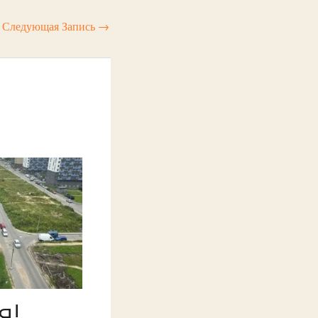
Следующая Запись
→
я!